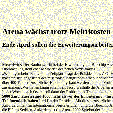
Arena wächst trotz Mehrkosten
Ende April sollen die Erweiterungsarbeite
Meuselwitz.
Der Baufortschritt bei der Erweiterung der Bluechip Ar
Überdachung steht ebenso wie der des neuen Sozialtraktes.
„Wir liegen beim Bau voll im Zeitplan“, sagt der Präsident des ZFC 
machten sich angesichts des miserablen Baugrundes erhebliche Mehrar
über 400 Tonnen zusätzlicher Beton eingebaut werden“, erklärt Wolf.
zusammen. „Wir hatten kaum einen Tag Frost, weshalb die Arbeiten auc
In der Woche nach Ostern soll dann der Rohbau des Tribünenkörpers f
5000 Zuschauern rund 1000 mehr als vor der Erweiterung. „Insge
Tribünendach haben
“, erklärt der Präsident. Mit diesen zusätzlich
Anforderungen für internationale Spiele erfüllen. Und die Bluechip A
die Elf aus Serbien. Außerdem ist die Arena 2009 Spielort der Jugen