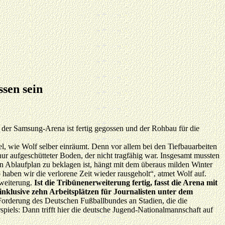
sen sein
 der Samsung-Arena ist fertig gegossen und der Rohbau für die
l, wie Wolf selber einräumt. Denn vor allem bei den Tiefbauarbeiten
r aufgeschütteter Boden, der nicht tragfähig war. Insgesamt mussten
n Ablaufplan zu beklagen ist, hängt mit dem überaus milden Winter
haben wir die verlorene Zeit wieder rausgeholt“, atmet Wolf auf.
rweiterung.
Ist die
Tribünenerweiterung fertig, fasst die Arena mit
nklusive zehn Arbeitsplätzen für Journalisten unter dem
ne Forderung des Deutschen Fußballbundes an Stadien, die die
piels: Dann trifft hier die deutsche Jugend-Nationalmannschaft auf