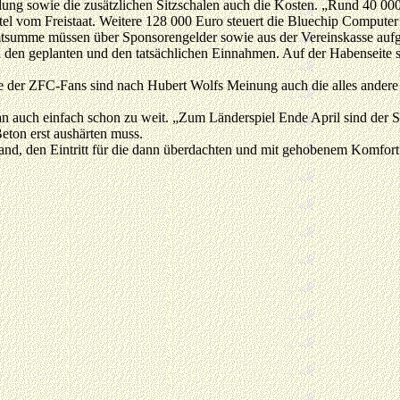
dung sowie die zusätzlichen Sitzschalen auch die Kosten. „Rund 40 00
l vom Freistaat. Weitere 128 000 Euro steuert die Bluechip Computer
samtsumme müssen über Sponsorengelder sowie aus der Vereinskasse au
n den geplanten und den tatsächlichen Einnahmen. Auf der Habenseite 
e der ZFC-Fans sind nach Hubert Wolfs Meinung auch die alles andere 
 auch einfach schon zu weit. „Zum Länderspiel Ende April sind der Sozi
Beton erst aushärten muss.
nd, den Eintritt für die dann überdachten und mit gehobenem Komfort 