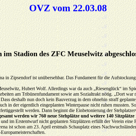
OVZ vom 22.03.08
n im Stadion des ZFC Meuselwitz abgeschlos
ena in Zipsendorf ist unübersehbar. Das Fundament für die Aufstockung
Meuselwitz, Hubert Wolf. Allerdings war da auch „Riesenglück“ im Spie
beiten am Tribünenfundament sowie am Sozialtrakt nötig. „Dort war nu
 Dass deshalb nun doch kein Bauverzug in dem ohnehin straff geplante
h in der eigentlich eingeplanten Winterpause nicht ruhen mussten. So 
ertiggestellt werden. Dann beginnt die Einbetonierung der Stehplatze
samt werden wir 760 neue Stehplätze und weitere 140 Sitzplätze i
en und im Erstentwurf nicht geplanten Sitzplätzen erfüllt der Verein ei
rena ist schon am 23. April erstmals Schauplatz eines Nachwuchsländers
d-Europameisterschaften.