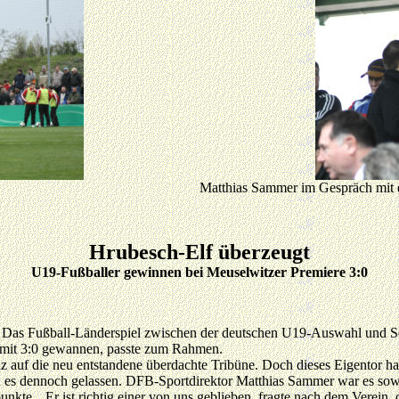
Matthias Sammer im Gespräch mit 
Hrubesch-Elf überzeugt
U19-Fußballer gewinnen bei Meuselwitzer Premiere 3:0
n. Das Fußball-Länderspiel zwischen der deutschen U19-Auswahl und S
e mit 3:0 gewannen, passte zum Rahmen.
 auf die neu entstandene überdachte Tribüne. Doch dieses Eigentor hat
 es dennoch gelassen. DFB-Sportdirektor Matthias Sammer war es sowie
te. „Er ist richtig einer von uns geblieben, fragte nach dem Verein, 